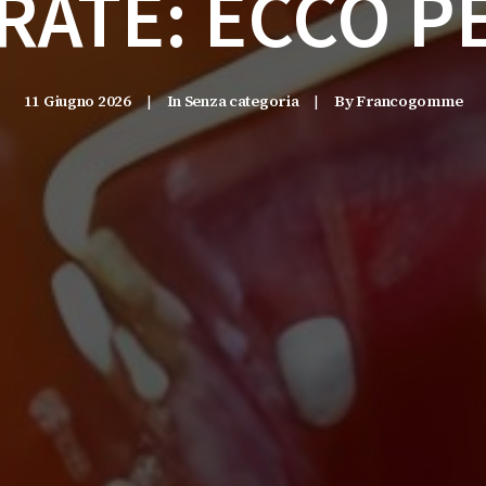
RATE: ECCO P
11 Giugno 2026
|
In
Senza categoria
|
By
Francogomme