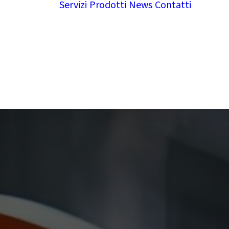
Servizi
Prodotti
News
Contatti
siamo
Con
siti
Lav
rnance
noi
etti