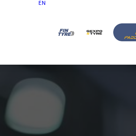
EN
tattaci
ora con