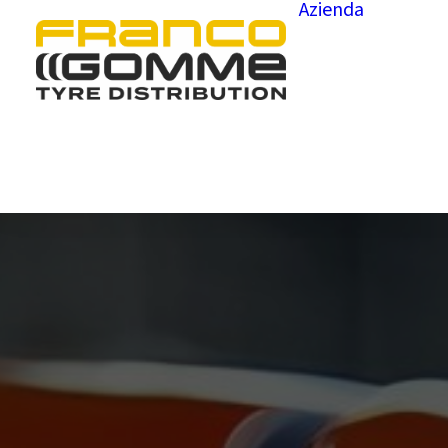
Azienda
Chi 
Depo
Gove
Prog