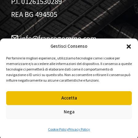
P.I. 01261530289
REA BG 494505
info@francogomme.com
Gestisci Consenso
041.5779711
Per fornire le migliori esperienze, utilizziamo tecnologie come i cookie per
memorizzare e/o accedere alle informazioni del dispositivo. Il consenso a queste
tecnologie ci permetterà di elaborare dati come il comportamento di
Seguici sulle nostre pagine
navigazione o ID unici su questo sito. Non acconsentire o ritirare il consenso può
influire negativamente su alcune caratteristiche e funzioni.
Accetta
Nega
Privacy Policy
-
Cookie Policy
-
Codice etico
-
Modello
organizzativo
-
Whistleblowing
Cookie Policy
Privacy Policy