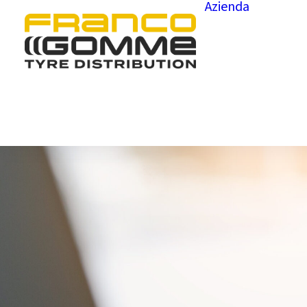
Azienda
Chi 
Depo
Gove
Prog