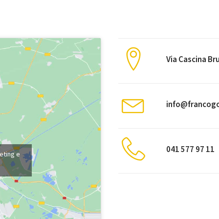
Via Cascina Bru
info@franco
041 577 97 11
eting e