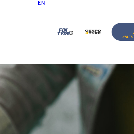
EN
tattaci
ora con