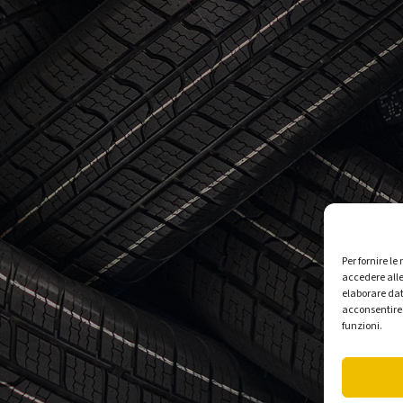
Per fornire l
accedere alle
elaborare dat
acconsentire 
funzioni.