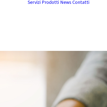
Servizi
Prodotti
News
Contatti
siamo
Con
siti
Lav
rnance
noi
etti