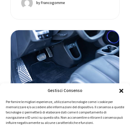
by Francogomme
Gestisci Consenso
Per fornire le migliori esperienze, utilizziamo tecnologie come i cookie per
memorizzare e/o accedere alle informazioni del dispositivo. Il consenso a queste
tecnologie ci permetterà di elaborare dati come il comportamento di
12 Aprile 2026
navigazione o ID unici su questo sito. Non acconsentire o ritirare il consenso può
influire negativamente su alcune caratteristiche e funzioni.
Guida One Pedal: cos’è e