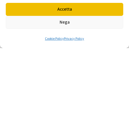
come funziona la guida con
Accetta
un solo pedale
Nega
La guida One Pedal è una delle
Cookie Policy
Privacy Policy
innovazioni…
by Francogomme