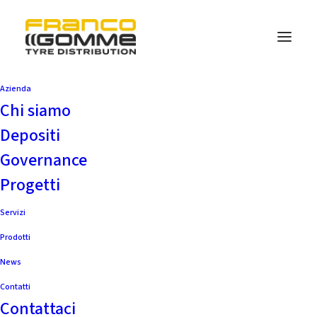
Azienda
Chi siamo
Depositi
Governance
Progetti
PNEUMATICI ESTIVI,
Servizi
INVERNALI E ALL
Prodotti
News
SEASON: COME CAMBIA
Contatti
LA FRENATA
Contattaci