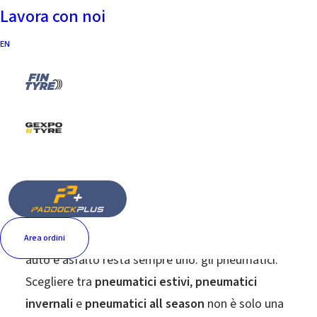
Lavora con noi
15 Maggio 2026
|
In
Senza categoria
|
By
Francogomme
EN
Quando si parla di sicurezza stradale, molti
automobilisti pensano subito a freni, elettronica e
sistemi ADAS. Eppure il vero punto di contatto tra
Area ordini
auto e asfalto resta sempre uno: gli pneumatici.
Scegliere tra
pneumatici estivi
,
pneumatici
invernali
e
pneumatici all season
non è solo una