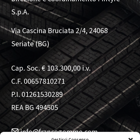
S.p.A.
Via Cascina Bruciata 2/4, 24068
Seriate (BG)
Cap. Soc. € 103.300,00 i.v.
C.F. 00657810271
P.I. 01261530289
REA BG 494505
info@francogomme.com
Gestisci Consenso