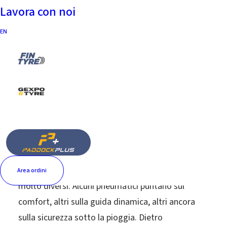
DIFFERENZE?
Lavora con noi
27 Maggio 2026
|
In
Senza categoria
|
By
Francogomme
EN
A prima vista sembrano tutti uguali. E invece
basta osservare bene il
battistrada pneumatici
per capire che ogni gomma nasce con obiettivi
Area ordini
molto diversi. Alcuni pneumatici puntano sul
comfort, altri sulla guida dinamica, altri ancora
sulla sicurezza sotto la pioggia. Dietro